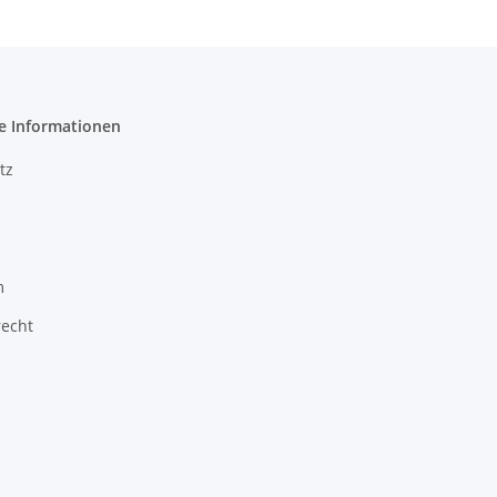
e Informationen
tz
m
recht