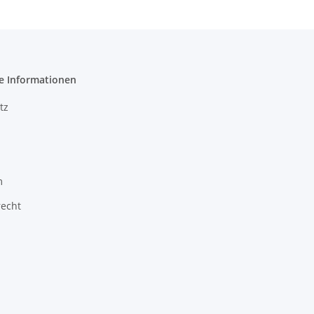
e Informationen
tz
m
recht